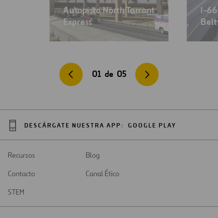
Autopista North Tarrant
I-66
Express
Belt
01
de
05
DESCÁRGATE NUESTRA APP:
GOOGLE PLAY
Recursos
Blog
Contacto
Canal Ético
STEM