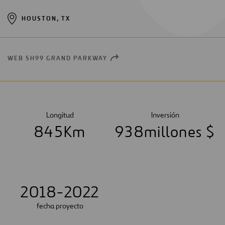
HOUSTON, TX
WEB SH99 GRAND PARKWAY
OPEN
NEW
WINDOW
Longitud
Inversión
8
4
5
Km
9
3
8
millones $
2018-2022
fecha proyecto