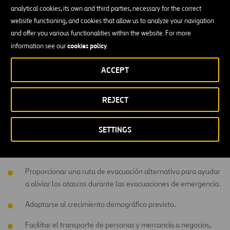
analytical cookies, its own and third parties, necessary for the correct
Grand Parkway es propiedad y está gestionado por el
website functioning, and cookies that allow us to analyze your navigation
Departamento de Transporte de Texas. La construcción está a cargo
and offer you various functionalities within the website. For more
de Grand Parkway Infrastructure, un consorcio formado por
cookies policy
information see our
.
Ferrovial Construction
, Granite Inc. y
Webber, LLC
.
El proyecto esta diseñado para:
ACCEPT
Mejorar la conectividad en la red de transporte existente
REJECT
proporcionando una conexión periférica entre dos autopistas
principales, la Interestatal 10 y la Interestatal 69.
SETTINGS
Reducir los atascos en las carreteras de la zona además de
ofrecer más opciones de viaje para los conductores.
Proporcionar una ruta de evacuación alternativa para ayudar
a aliviar los atascos durante las evacuaciones de emergencia.
Adaptarse al crecimiento demográfico previsto.
Facilitar el transporte de personas y mercancía a negocios,