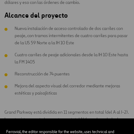
dólares y eso con las órdenes de cambio.
Alcance del proyecto
Nueva instalación de acceso controlado de dos carriles con
peaje, con tramos intermitentes de cuatro carriles para pasar
de la US 59 Norte a la IH 10 Este
Cuatro carriles de peaje adicionales desde la IH 10 Este hasta
la FM 1405
Reconstrucción de 74 puentes
Mejora del aspecto visual del corredor mediante mejoras
estéticas y paisajísticas
Grand Parkway está dividida en 11 segmentos en total (del A al I-2).
La autopista conecta la carretera estatal 146 en el condado de
Galveston con la carretera estatal 146 en Baytown y atraviesa siete
Ferrovial, the editor responsible for the website, uses technical and
condados. El proyecto de los segmentos H, I-1 e I-2 de la SH 99