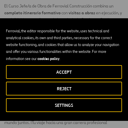
El
Curso Jefe/a de Obra de Ferrovial Construcción combina un
completo itinerario formativo
visitas a obras
con
en ejecución, y
está dirigido a estudiantes de Ingeniería de Caminos y Grado
Edificación.
Ferrovial, the editor responsible for the website, uses technical and
Tendrás la oportunidad de sumergirte en el mundo real de la
analytical cookies, its own and third parties, necessary for the correct
construcción y familiarizarte con las tareas y responsabilidades
website functioning, and cookies that allow us to analyze your navigation
clave que enfrentarás en tu futura carrera como Ingeniero/a de
and offer you various functionalities within the website. For more
Caminos y Graduado/a en Edificación.
cookies policy
🏗️
.
information see our
.
compatibilizarlo fácilmente con tus estudios
Podrás
, y te ofrece
ACCEPT
la posibilidad de desarrollarte profesionalmente en la empresa en
el futuro.
REJECT
Seize the challenge. Move the world together!
Innovadores,
creativos, respetuosos y diversos son algunos de los adjetivos que
SETTINGS
nos describen. Nos motiva los retos y creemos en el poder de la
colaboración entre nuestras unidades de negocio para mover el
mundo juntos. ¡Tu viaje hacia una gran carrera profesional