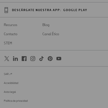
DESCÁRGATE NUESTRA APP:
GOOGLE PLAY
Recursos
Blog
Contacto
Canal Ético
STEM
SAR
Abrir
en
una
Accesibilidad
nueva
pestaña
Aviso legal
Política de privacidad