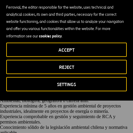
ubicado en la Zona Norte de Chile. Deberá asegurar el cumplimiento
Ferrovial, the editor responsible for the website, uses technical and
de la normativa ambiental vigente, permisos, compromisos ambientales
analytical cookies, its own and third parties, necessary for the correct
y estándares.
Principales Funciones:
website functioning, and cookies that allow us to analyze your navigation
Liderar e implementar el Sistema de Gestión Ambiental del proyecto.
and offer you various functionalities within the website. For more
Asegurar el cumplimiento de la Resolución de Calificación Ambiental
cookies policy
information see our
.
(RCA), legislación ambiental aplicable y compromisos ambientales.
Coordinar y supervisar la correcta ejecución de planes ambientales.
Gestionar el relacionamiento ambiental con autoridades, organismos
ACCEPT
fiscalizadores y stakeholders relevantes.
Coordinar y supervisar a asesores, contratistas y subcontratistas en
materias ambientales.
REJECT
Elaborar, revisar y controlar reportes ambientales internos y externos.
Apoyar procesos de auditorías ambientales y fiscalizaciones.
Capacitar y sensibilizar al personal del proyecto en materias
SETTINGS
ambientales.
Requisitos:
Título profesional de Ingeniero/a Ambiental, Ingeniero/a Civil
Ambiental, biólogo/a, geógrafo/a o carrera afín.
Experiencia mínima de 5 años en gestión ambiental de proyectos
industriales, idealmente en proyectos de energía o minería.
Experiencia comprobable en gestión y seguimiento de RCA y
permisos ambientales.
Conocimiento sólido de la legislación ambiental chilena y normativa
aplicable.