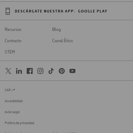
DESCÁRGATE NUESTRA APP:
GOOGLE PLAY
Recursos
Blog
Contacto
Canal Ético
STEM
SAR
Abrir
en
una
Accesibilidad
nueva
pestaña
Aviso legal
Política de privacidad