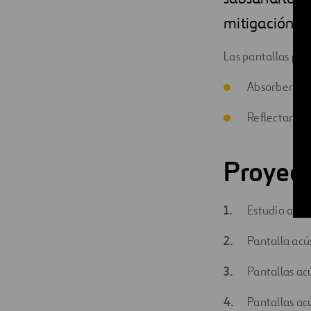
Digitalización
mitigación d
Automatización
Las pantallas pue
Ingeniería
Absorbentes
Reflectantes
Proyec
Estudio acús
Pantalla ac
Pantallas ac
Pantallas ac