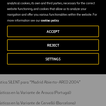
analytical cookies, its own and third parties, necessary for the correct
el impacto.
website functioning, and cookies that allow us to analyze your
navigation and offer you various functionalities within the website. For
den ser:
cookies policy
more information see our
.
ACCEPT
REJECT
tos
SETTINGS
tico y definición de alternativas correctoras en la estación Av
ústica SILENT para “Madrid Abierto-ARCO 2004”
ústicas en la Variante de Arouca (Portugal)
ústicas en la Variante de Cervelló (Barcelona)