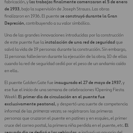
los trabajos finalmente comenzaron el 5 de enero
fabricación, y
de 1933
, bajo la supervisión de Joseph Strauss. Las obras
se construyó durante la Gran
finalizaron en 1936. El puente
Depresión
, contribuyendo a su valor simbólico.
Una de las grandes innovaciones introducidas por la construcción
instalación de una red de seguridad
de este puente fue la
que
salvó la vida de 19 personas durante la construcción. Sin embargo,
11 personas fallecieron durante la ejecución de la obra; 10 de ellas
cuando la red de seguridad cedió por el peso de un andamio caído
en ella.
inaugurado el 27 de mayo de 1937
El puente Golden Gate fue
, y
ese fue el inicio de una semana de celebraciones (Opening Fiesta
El primer día de circulación en el puente fue
Week).
exclusivamente peatonal
, y despertó una suerte de competencia
informal de las
primeras veces
; se registraron: las primeras
personas que cruzaron el puente en patines y en esquíes, el primer
El
cruce del correo postal, la primera niña perdida en el puente, etc.
segundo día se dedicó a los vehículos
, e incluyó un anuncio del