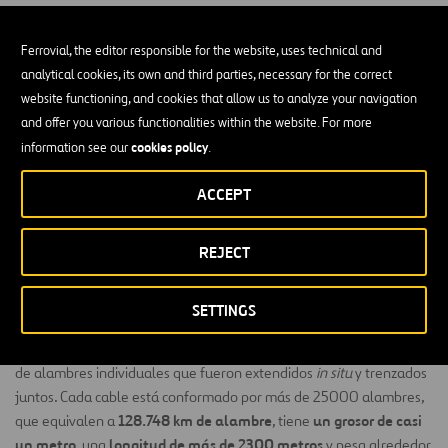
que también se movían para facilitar el flujo de vehículos según las
necesidades del tráfico.
Ferrovial, the editor responsible for the website, uses technical and
¿Cuánto mide el puente Golden Gate?
analytical cookies, its own and third parties, necessary for the correct
website functioning, and cookies that allow us to analyze your navigation
and offer you various functionalities within the website. For more
longitud total de 2737 metros
El puente tiene una
, de los cuales
cookies policy
la parte colgante corresponde a 1970 metros. Su vano mayor —es
information see our
.
decir, la mayor distancia entre apoyos estructurales— es de 1280
ACCEPT
dos torres de 227 metros
metros, y cuelga de
de altura.
27 metros de ancho
El Golden Gate tiene
y 67 metros de gálibo —
REJECT
la distancia que hay entre la parte baja de la estructura del puente
y la media del nivel del agua—.
SETTINGS
Cada uno de los cables utilizados para la suspensión del puente fue
fabricado mediante un proceso llamado
hilado de cables
a partir
de alambres individuales que fueron extendidos
in situ
y trenzados
juntos. Cada cable está conformado por más de 25000 alambres,
128.748 km de alambre
un grosor de casi
que equivalen a
, tiene
un metro
longitud de más de 2300 metros
, una
y pesa alrededor