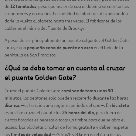
12 toneladas
de
, peso que asciende casi al doble si se cuentan los
suspensores y accesorios. La cantidad de alambre utilizada podría
darle la vuelta al planeta hasta tres veces. El fabricante de los
cables es el mismo del Puente de Brooklyn.
A pesar de ser principalmente un puente colgante, el Golden Gate
pequeña zona de puente en arco
incluye una
en el lado de la
península de San Francisco.
¿Qué se debe tomar en cuenta al cruzar
el puente Golden Gate?
caminando toma unos 30
Cruzar el puente Golden Gate
minutos
durante las horas
; los peatones solo pueden recorrerlo
diurnas
bicicleta
—el horario varía según el periodo del año—. En
,
24 horas del día
es posible cruzar el puente las
, pero fuera de
ciertos horarios es necesario tocar un timbre para que se abra el
gratuita
acceso. Las bicicletas circulan de forma
y deben respetar
límites de velocidad
los
—24 km/h y 8 km/h en el área de las