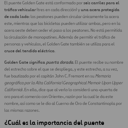
seis carriles para el
El puente Golden Gate está conformado por
tráfico vehicular
una acera protegida
(tres en cada dirección) y
de cada lado
: los peatones pueden circular únicamente la acera
este, mientras que las bicicletas pueden utilizar ambas, pero en la
acera oeste deben ceder el paso a los peatones. No está permitida
la circulación de monopatines. Además de permitir el tráfico de
personas y vehículos, el Golden Gate también se utiliza para el
cruce del tendido eléctrico
.
Golden Gate significa
puerta dorada
. El puente recibe su nombre
del estrecho sobre el que se despliega, y este estrecho, a su vez,
fue bautizado por el capitán John C. Fremont en su
Memoria
geográfica por la Alta California
(
Geographical Memoir Upon Upper
California
). En ella, dice que al verlo lo consideró una «puerta de
oro para el comercio con Oriente», razón por la cual le da este
nombre, así como se le dio al Cuerno de Oro de Constantinopla por
las mismas razones.
¿Cuál es la importancia del puente