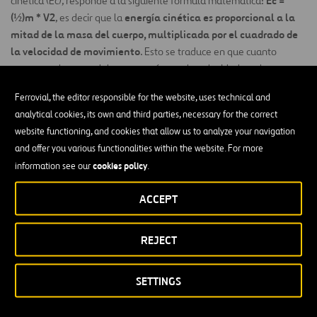
Ec =
cinética (Ec), responde a la siguiente fórmula matemática:
(½)m * V2
energía cinética es proporcional a la
, es decir que la
mitad de la masa del cuerpo, multiplicada por el cuadrado de
la velocidad de movimiento
. Esto se traduce en que cuanto
mayor sea la masa del cuerpo, así como la velocidad con la que se
mueve, mayor será el esfuerzo para generar la energía cinética.
Ferrovial, the editor responsible for the website, uses technical and
la energía cinética se puede medir de distintas
Ahora bien,
analytical cookies, its own and third parties, necessary for the correct
maneras según las características del cuerpo.
Dependiendo de
website functioning, and cookies that allow us to analyze your navigation
su masa y velocidad, la energía cinética puede calcularse de
and offer you various functionalities within the website. For more
acuerdo con las reglas de:
cookies policy
information see our
.
Mecánica clásica:
cuando la energía cinética depende de la
ACCEPT
masa y velocidad del cuerpo, y esta última es menor a la
velocidad de la luz.
REJECT
Mecánica relativista:
se calcula sabiendo que la velocidad
del cuerpo es cercana a la velocidad de la luz, por lo que la
SETTINGS
energía cinética depende de la relación que hay entre ambas
velocidades.