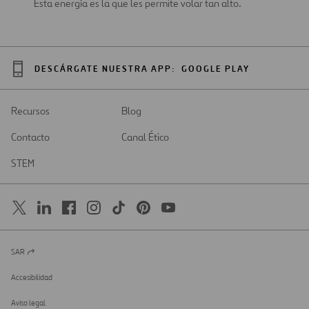
Esta energía es la que les permite volar tan alto.
DESCÁRGATE NUESTRA APP:
GOOGLE PLAY
Recursos
Blog
Contacto
Canal Ético
STEM
SAR
Abrir
en
una
Accesibilidad
nueva
pestaña
Aviso legal