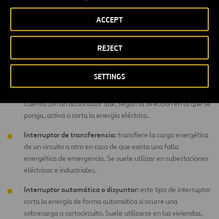
entre ellos que manejan la luz eléctrica desde cualquier
punto donde se encuentren ubicados los interruptores
ACCEPT
individuales.
REJECT
Interruptor de parada:
es de carácter industrial y funciona
para detener el paso de una operación, ya sea de emergencia
o no.
SETTINGS
Interruptor basculante:
es de las tipologías más comunes.
Cuenta con un accionador que, según la dirección en la que se
ponga, activa o corta la energía eléctrica.
Interruptor de transferencia:
transfiere la carga energética
de un circuito a otro en caso de que exista una falla
energética de emergencia. Se suele utilizar en subestaciones
eléctricas e industriales.
Interruptor automático o disyuntor:
este tipo de interruptor
corta la energía de forma automática si ocurre una
sobrecarga o cortocircuito. Suele utilizarse en las viviendas,