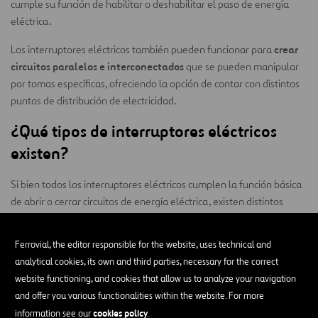
cumple su función de habilitar o deshabilitar el paso de energía
eléctrica.
crear
Los interruptores eléctricos también pueden funcionar para
circuitos paralelos e interconectados
que se pueden manipular
por tomas específicas, ofreciendo la opción de contar con distintos
puntos de distribución de electricidad.
¿Qué tipos de interruptores eléctricos
existen?
Si bien todos los interruptores eléctricos cumplen la función básica
de abrir o cerrar circuitos de energía eléctrica, existen distintos
tipos. Los principales son:
Ferrovial, the editor responsible for the website, uses technical and
Interruptores conmutados:
se comunican entre sí para
analytical cookies, its own and third parties, necessary for the correct
encender o apagar la corriente eléctrica, y uno trabaja en
website functioning, and cookies that allow us to analyze your navigation
función del otro.
and offer you various functionalities within the website. For more
Interruptores cruzados:
son tres interruptores conectados
cookies policy
information see our
.