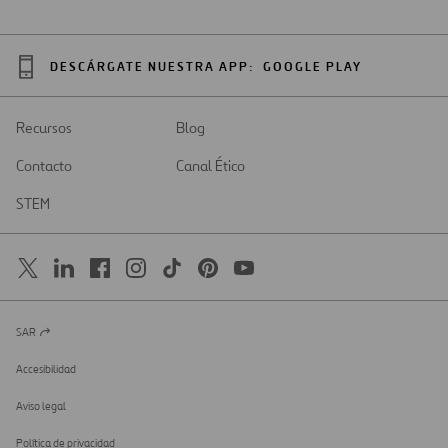
DESCÁRGATE NUESTRA APP:
GOOGLE PLAY
Recursos
Blog
Contacto
Canal Ético
STEM
SAR
Abrir
en
una
Accesibilidad
nueva
pestaña
Aviso legal
Política de privacidad