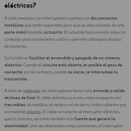
eléctricos?
dos contactos
A nivel mecánico, los interruptores cuentan con
metálicos
que están separados,
pero que se unen a través de una
parte móvil
actuante
.
llamada
El actuante hace presión sobre los
contactos para mantenerlos unidos y permitir o bloquear el paso
de corriente.
facilitar el encendido y apagado de un sistema
Su función es
eléctrico.
circuito está abierto, es posible el paso de
Cuando el
corriente
se cierra, se interrumpe la
; por el contrario, cuando
transmisión.
entrada y salida
A nivel de
cableado
, los interruptores tienen una
de línea de fase
. El cable eléctrico, a su vez, está compuesto por
tres cables
: el metálico, el neutro y el de tierra, todos cubiertos por
un material
aislante
. El cable se conecta al interruptor eléctrico,
,
fuente que genera la
que lo controla
así como también a la
electricidad.
Una vez alcanzadas estas conexiones, el interruptor