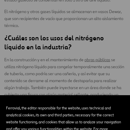
El nitrógeno y otros gases líquidos se almacenan en vasos Dewar,
que son recipientes de vacío que proporcionan un alto aislamiento
térmico.
¿Cuáles son los usos del nitrógeno
líquido en la industria?
En la construcción y en el mantenimiento de
obras públicas
se
utiliza nitrógeno líquido para congelar temporalmente una sección
de tubería, como podría ser una cañería, y así evitar que su
contenido se derrame al momento de destaparla para realizar
algún trabajo. También puede inyectarse en un área donde se ha
cubierto una fisura con algún material sellante, produciendo un
tapón de materia congelada para ganar tiempo y permitir que se
Ferrovial, the editor responsible for the website, uses technical and
fije la reparación.
analytical cookies, its own and third parties, necessary for the correct
También se usa para la fabricación de componentes electrónicos y
website functioning, and cookies that allow us to analyze your navigation
como gas de protección en procesos de soldadura.
and offer you various functionalities within the website. For more