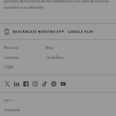
periódica de la presión de los contenedores y el resto de sistemas
asociados a su utilización.
DESCÁRGATE NUESTRA APP:
GOOGLE PLAY
Recursos
Blog
Contacto
Canal Ético
STEM
SAR
Abrir
en
una
Accesibilidad
nueva
pestaña