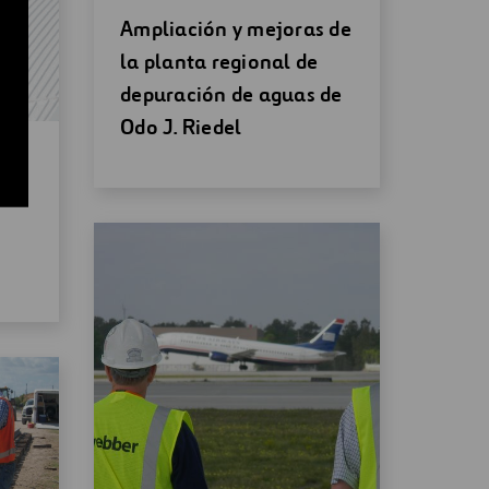
Abrir
Ampliación y mejoras de
una
la planta regional de
nueva
depuración de aguas de
ventana
Odo J. Riedel
del