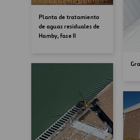
Abrir
Planta de tratamiento
una
de aguas residuales de
nueva
Hamby, fase II
ventana
Abr
Gr
un
nu
ven