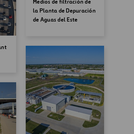
Abrir
Medios de filtración de
una
la Planta de Depuración
nueva
de Aguas del Este
ventana
ant