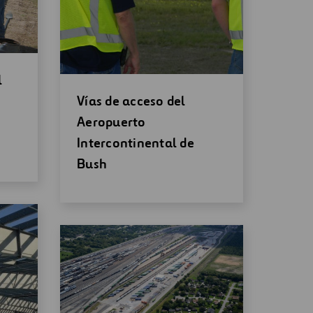
l
Abrir
Vías de acceso del
una
Aeropuerto
nueva
Intercontinental de
ventana
Bush