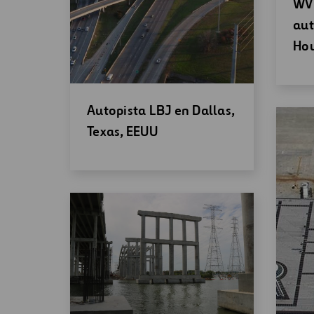
Abr
WVM
un
aut
nu
Hou
ven
Abrir
Autopista LBJ en Dallas,
una
Texas, EEUU
nueva
ventana