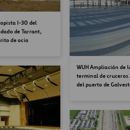
ir
opista I-30 del
a
dado de Tarrant,
eva
trito de ocio
tana
Abrir
WUH Ampliación de l
una
terminal de cruceros 
nueva
del puerto de Galves
ventana