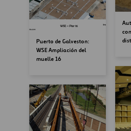
Abr
Aut
un
con
nu
dis
Abrir
Puerto de Galveston:
ven
una
WSE Ampliación del
nueva
muelle 16
ventana