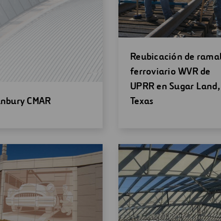
Abrir
Reubicación de rama
una
ferroviario WVR de
nueva
UPRR en Sugar Land,
ir
ventana
anbury CMAR
Texas
a
eva
tana