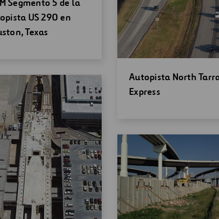
ir
 Segmento 5 de la
a
opista US 290 en
eva
ston, Texas
tana
Abrir
Autopista North Tarr
una
Express
nueva
ventana