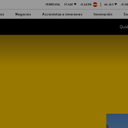
|
FERROVIAL
57.42€
-0.623%
66.16$
-0.5
ros
Negocios
Accionistas e inversores
Innovación
So
Qui