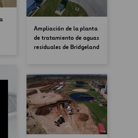
a
Abrir
Ampliación de la planta
una
de tratamiento de aguas
nueva
residuales de Bridgeland
ventana