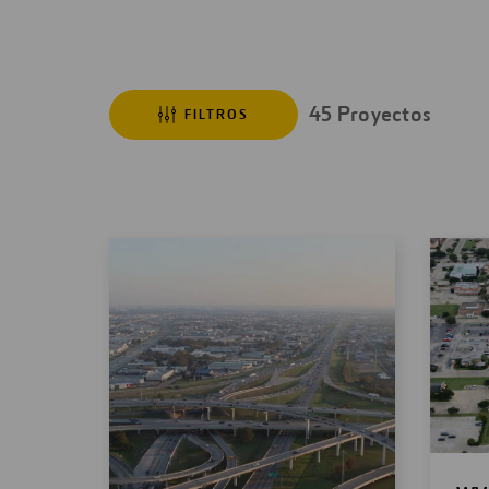
45
Proyectos
FILTROS
Resultados
de
búsqueda