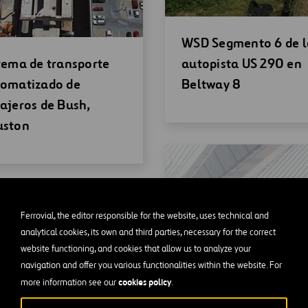
Abrir
WSD Segmento 6 de l
ir
una
tema de transporte
autopista US 290 en
a
nueva
omatizado de
Beltway 8
eva
ventana
ajeros de Bush,
tana
uston
Ferrovial, the editor responsible for the website, uses technical and
analytical cookies, its own and third parties, necessary for the correct
website functioning, and cookies that allow us to analyze your
navigation and offer you various functionalities within the website. For
cookies policy
more information see our
.