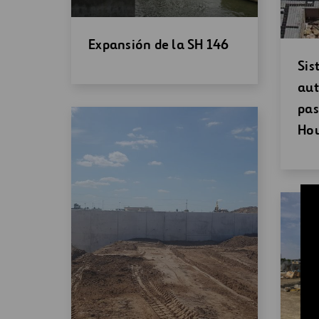
Abrir
Expansión de la SH 146
una
Abr
Sis
nueva
un
aut
ventana
nu
pas
ven
Ho