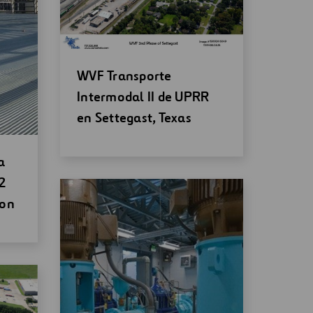
Abrir
WVF Transporte
una
Intermodal II de UPRR
nueva
en Settegast, Texas
ventana
a
2
ton