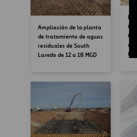
Abr
Reh
un
ter
Abrir
Ampliación de la planta
nu
tra
una
de tratamiento de aguas
ven
res
nueva
residuales de South
Cre
ventana
Laredo de 12 a 18 MGD