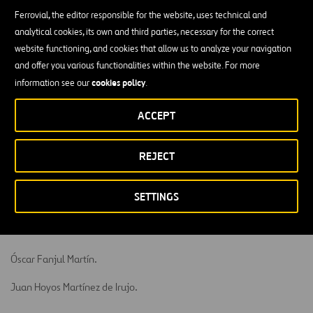
Bruno Di Leo.
Ferrovial, the editor responsible for the website, uses technical and
analytical cookies, its own and third parties, necessary for the correct
Juan Hoyos Martínez de Irujo.
website functioning, and cookies that allow us to analyze your navigation
Gonzalo Urquijo Fernández de Araoz.
and offer you various functionalities within the website. For more
cookies policy
information see our
.
ACCEPT
Comisión Ejecutiva:
Rafael del Pino y Calvo-Sotelo (Presidente).
REJECT
Ignacio Madridejos Fernández.
SETTINGS
Dª. María del Pino y Calvo-Sotelo.
José Fernando Sánchez-Junco Mans.
Óscar Fanjul Martín.
Juan Hoyos Martínez de Irujo.