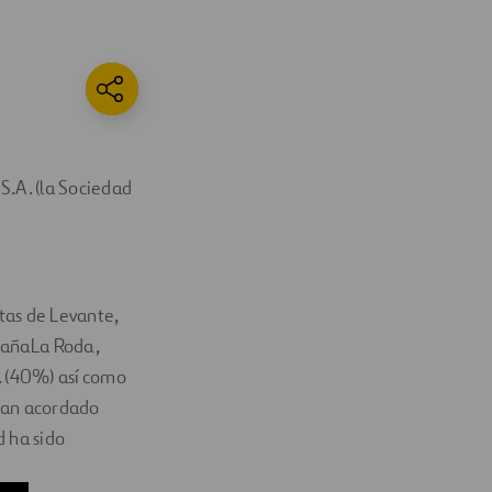
S.A. (la Sociedad
tas de Levante,
cañaLa Roda,
. (40%) así como
 han acordado
d ha sido