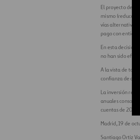
El proyecto de la
mismo (reducción 
vías alternativas
pago con entidade
En esta decisión 
no han sido efec
A la vista de tod
confianza de que
La inversión rela
anuales consolida
cuentas de 2012.
Madrid, 19 de oc
Santiago Ortiz 