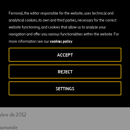
 Autopista AP-36 se ha visto directamente afectado por factore
Ferrovial, the editor responsible for the website, uses technical and
sustancial del tráfico previsto, crisis económica o el aumento
analytical cookies, its own and third parties, necessary for the correct
…) que hacen inminente la imposibilidad de atender diversos 
website functioning, and cookies that allow us to analyze your
s financieras.
navigation and offer you various functionalities within the website. For
cookies policy
more information see our
.
ha sido relevante que las medidas de apoyo a la concesión lega
tivamente implementadas por el órgano de contratación.
ACCEPT
o lo anterior, dichas sociedades han tomado la mencionada deci
REJECT
 pueda alcanzarse una solución en los próximos meses.
tiva a este proyecto se encontraba totalmente provisionada en 
SETTINGS
das del grupo de 2011, no previéndose impacto significativo al
tubre de 2012
Vaamonde