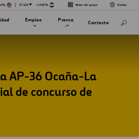
|
743%
57.12€
-1.005%
Webs del grupo
Global
Abrir
lidad
Empleo
Prensa
Contacto
en
una
nueva
pestaña
 la AP-36 Ocaña-La
ial de concurso de