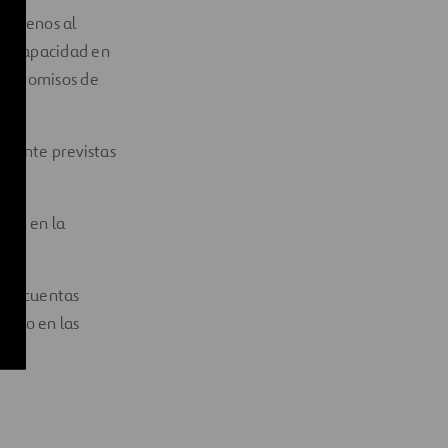
s ajenos al
 de capacidad en
compromisos de
lmente previstas
sión en la
las cuentas
guno en las