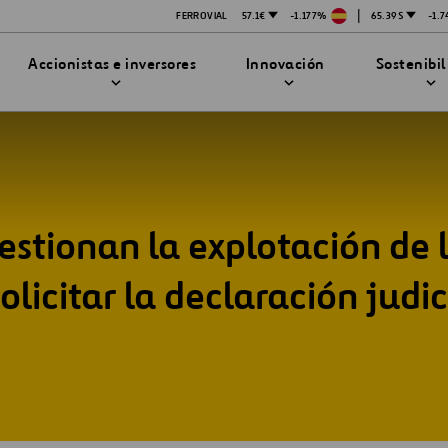
|
FERROVIAL
57.1€
-1.177%
65.39$
-1.
Accionistas e inversores
Innovación
Sostenibi
estionan la explotación de
TRATEGIA DE INNOVACIÓN
DAD
MPAÑÍA
PRESENTACIONES
enibilidad
Innovación en seguridad
icitar la declaración judic
Tecnologías
bilidad
stración
STEM
ón
Proyectos Financiados