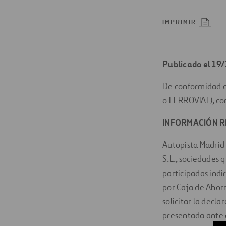
Digitalización
IMPRIMIR
Automatización
Ingeniería
Publicado el 19
De conformidad co
o FERROVIAL), co
INFORMACIÓN R
Autopista Madrid 
S.L., sociedades 
participadas indi
por Caja de Ahorr
solicitar la decla
presentada ante 