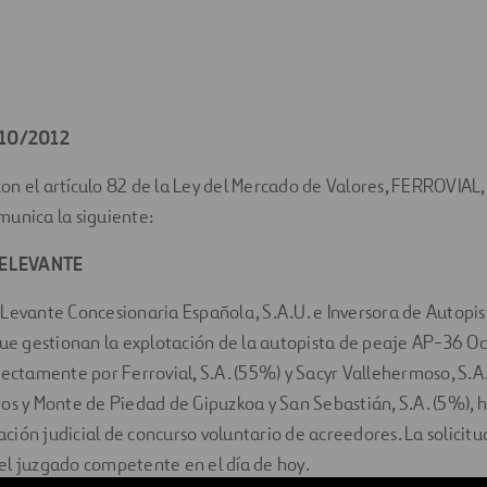
/10/2012
n el artículo 82 de la Ley del Mercado de Valores, FERROVIAL, 
munica la siguiente:
ELEVANTE
Levante Concesionaria Española, S.A.U. e Inversora de Autopis
que gestionan la explotación de la autopista de peaje AP-36 O
rectamente por Ferrovial, S.A. (55%) y Sacyr Vallehermoso, S.A
os y Monte de Piedad de Gipuzkoa y San Sebastián, S.A. (5%),
ración judicial de concurso voluntario de acreedores. La solicitu
el juzgado competente en el día de hoy.