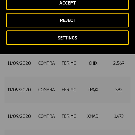
ACCEPT
11/09/2020
COMPRA
FER.MC
AQXE
329
REJECT
11/09/2020
COMPRA
FER.MC
BATE
838
SETTINGS
11/09/2020
COMPRA
FER.MC
CHIX
2.569
11/09/2020
COMPRA
FER.MC
TRQX
382
11/09/2020
COMPRA
FER.MC
XMAD
1.473