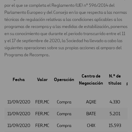
por el que se completa el Reglamento (UE) nº 596/2014 del
Parlamento Europeo y del Consejo en lo que respecta a las normas
técnicas de regulación relativas a las condiciones aplicables a los
programas de recompra y a las medidas de estabilización, ponemos
en su conocimiento que durante el periodo transcurrido entre el 11
y el 17 de septiembre de 2020, la Sociedad ha llevado a cabo las
siguientes operaciones sobre sus propias acciones al amparo del
Programa de Recompra.
Centro de
N.º de
Fecha
Valor
Operación
Negociación
títulos
po
11/09/2020
FER.MC
Compra
AQXE
4.330
11/09/2020
FER.MC
Compra
BATE
5.201
11/09/2020
FER.MC
Compra
CHIX
15.593