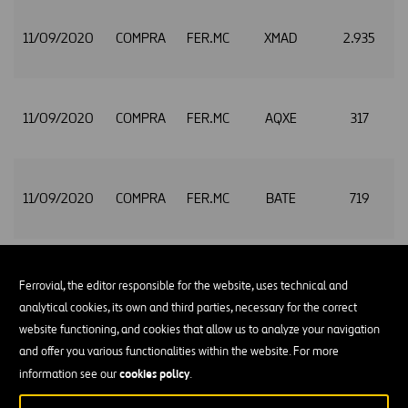
11/09/2020
COMPRA
FER.MC
XMAD
2.935
11/09/2020
COMPRA
FER.MC
AQXE
317
11/09/2020
COMPRA
FER.MC
BATE
719
11/09/2020
COMPRA
FER.MC
CHIX
1.569
Ferrovial, the editor responsible for the website, uses technical and
analytical cookies, its own and third parties, necessary for the correct
website functioning, and cookies that allow us to analyze your navigation
and offer you various functionalities within the website. For more
11/09/2020
COMPRA
FER.MC
XMAD
2.900
cookies policy
information see our
.