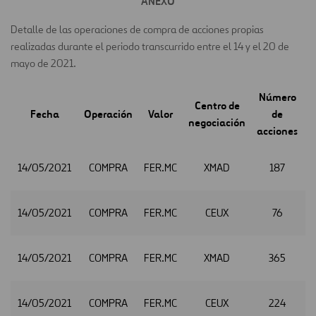
ANEXO
Detalle de las operaciones de compra de acciones propias
realizadas durante el periodo transcurrido entre el 14 y el 20 de
mayo de 2021.
Número
Centro de
Fecha
Operación
Valor
de
negociación
acciones
14/05/2021
COMPRA
FER.MC
XMAD
187
2
14/05/2021
COMPRA
FER.MC
CEUX
76
2
14/05/2021
COMPRA
FER.MC
XMAD
365
2
14/05/2021
COMPRA
FER.MC
CEUX
224
2