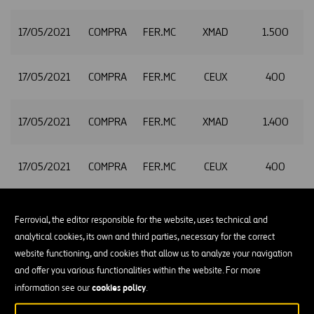
17/05/2021
COMPRA
FER.MC
XMAD
1.500
2
17/05/2021
COMPRA
FER.MC
CEUX
400
2
17/05/2021
COMPRA
FER.MC
XMAD
1.400
2
17/05/2021
COMPRA
FER.MC
CEUX
400
2
17/05/2021
COMPRA
FER.MC
TQEX
400
2
Ferrovial, the editor responsible for the website, uses technical and
analytical cookies, its own and third parties, necessary for the correct
website functioning, and cookies that allow us to analyze your navigation
17/05/2021
COMPRA
FER.MC
XMAD
400
2
and offer you various functionalities within the website. For more
cookies policy
information see our
.
17/05/2021
COMPRA
FER.MC
AQEU
400
2