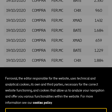
19/10/2020
COMPRA
FER.MC
BATE
2.330
19/10/2020
COMPRA
FER.MC
CHIX
960
19/10/2020
COMPRA
FER.MC
XMAD
1.432
19/10/2020
COMPRA
FER.MC
BATE
1.684
19/10/2020
COMPRA
FER.MC
XMAD
659
19/10/2020
COMPRA
FER.MC
BATE
1.229
19/10/2020
COMPRA
FER.MC
CHIX
1.884
19/10/2020
COMPRA
FER.MC
BATE
1.259
Ferrovial, the editor responsible for the website, uses technical and
19/10/2020
COMPRA
FER.MC
CHIX
629
analytical cookies, its own and third parties, necessary for the correct
19/10/2020
COMPRA
FER.MC
XMAD
1.361
website functioning, and cookies that allow us to analyze your navigation
and offer you various functionalities within the website. For more
19/10/2020
COMPRA
FER.MC
CHIX
1.775
cookies policy
information see our
.
19/10/2020
COMPRA
FER.MC
BATE
822