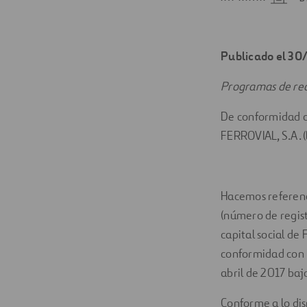
Digitalización
Automatización
Publicado el 30
Ingeniería
Programas de rec
De conformidad co
FERROVIAL, S.A. (
Hacemos referenc
(número de regist
capital social de
conformidad con l
abril de 2017 baj
Conforme a lo dis