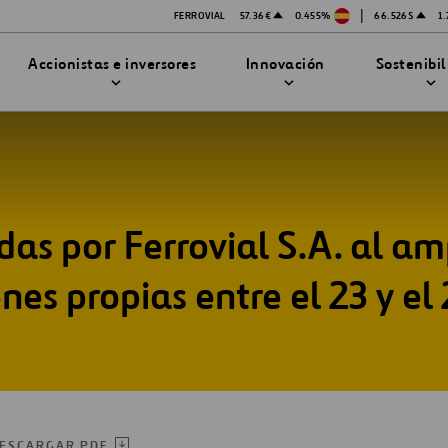
|
FERROVIAL
57.36€
0.455%
66.526$
1
Accionistas e inversores
Innovación
Sostenibi
as por Ferrovial S.A. al a
TRATEGIA DE INNOVACIÓN
DAD
MPAÑÍA
PRESENTACIONES
enibilidad
Innovación en seguridad
es propias entre el 23 y el 
Tecnologías
bilidad
stración
STEM
ón
Proyectos Financiados
ESCARGAR PDF