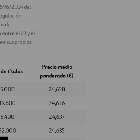
º 596/2014 del
regulación
as de
entre el 23 y el
bre sus propias
Precio medio
 de títulos
ponderado (€)
5.000
24,638
19.600
24,636
5.400
24,637
52.000
24,635