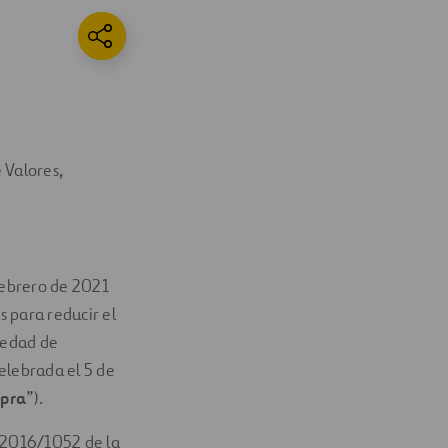
 Valores,
febrero de 2021
 para reducir el
ciedad de
elebrada el 5 de
pra
”).
) 2016/1052 de la