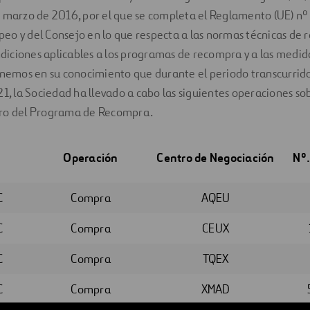
e marzo de 2016, por el que se completa el Reglamento (UE) n
o y del Consejo en lo que respecta a las normas técnicas de 
ondiciones aplicables a los programas de recompra y a las medid
onemos en su conocimiento que durante el periodo transcurrido 
21, la Sociedad ha llevado a cabo las siguientes operaciones so
aro del Programa de Recompra.
Operación
Centro de Negociación
Nº.
C
Compra
AQEU
C
Compra
CEUX
C
Compra
TQEX
C
Compra
XMAD