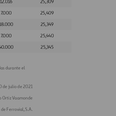
12.016
25,309
7.000
25,409
18.000
25,349
7.000
25,440
40.000
25,345
as durante el
0 de julio de 2021
o Ortiz Vaamonde
de Ferrovial, S.A.