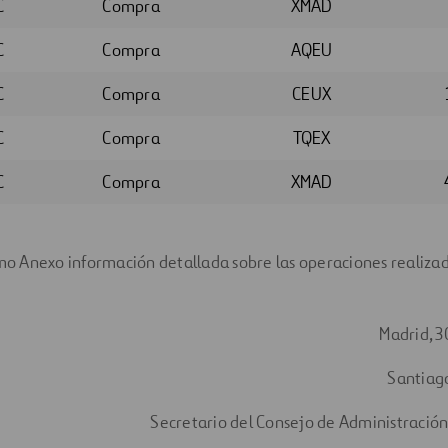
C
Compra
XMAD
C
Compra
AQEU
C
Compra
CEUX
C
Compra
TQEX
C
Compra
XMAD
 Anexo información detallada sobre las operaciones realizad
.
Madrid, 3
Santiag
Secretario del Consejo de Administración 