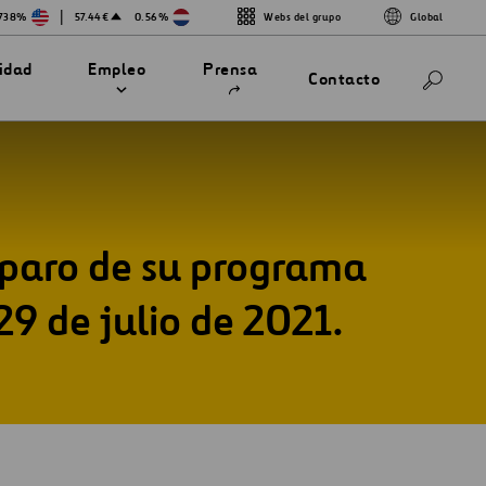
|
.738%
57.44€
0.56%
Webs del grupo
Global
Abrir
lidad
Empleo
Prensa
Contacto
en
una
nueva
pestaña
mparo de su programa
29 de julio de 2021.