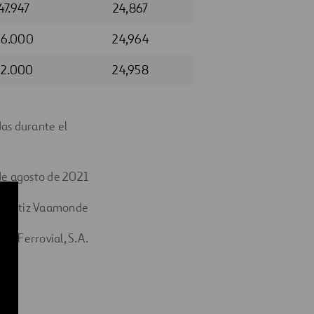
47.947
24,867
26.000
24,964
52.000
24,958
as durante el
de agosto de 2021
o Ortiz Vaamonde
de Ferrovial, S.A.