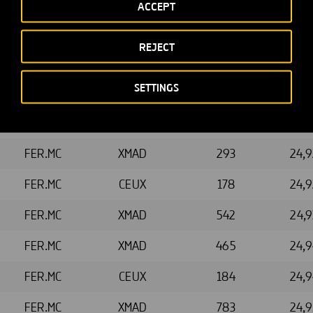
ACCEPT
eraciones de compra de acciones propias realizadas durante el
 el 30 de julio y el 5 de agosto de 2021.
REJECT
Centro de
Número de
Valor
Preci
SETTINGS
negociación
acciones
FER.MC
XMAD
138
24,
FER.MC
XMAD
293
24,
FER.MC
CEUX
178
24,
FER.MC
XMAD
542
24,
FER.MC
XMAD
465
24,
FER.MC
CEUX
184
24,
FER.MC
XMAD
783
24,