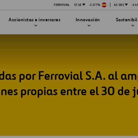
|
FERROVIAL
57.1€
-1.177%
65.58$
-1.
Accionistas e inversores
Innovación
Sostenibi
as por Ferrovial S.A. al a
TRATEGIA DE INNOVACIÓN
DAD
MPAÑÍA
PRESENTACIONES
enibilidad
Innovación en seguridad
es propias entre el 30 de ju
Tecnologías
bilidad
stración
STEM
ón
Proyectos Financiados