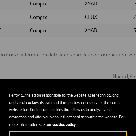
C
Compra
XMAD
C
Compra
CEUX
C
Compra
XMAD
 Anexo información detallada sobre las operaciones realizad
.
Madrid, 6 
Santiag
Ferrovial, the editor responsible for the website, uses technical and
analytical cookies, its own and third parties, necessary for the correct
Secretario del Consejo de Administración 
website functioning, and cookies that allow us to analyze your
de esta Otra Información Relevante
navigation and offer you various functionalities within the website. For
cookies policy
more information see our
.
ANEXO