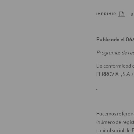
Digitalización
IMPRIMIR
D
Automatización
Ingeniería
Publicado el 0
Programas de rec
De conformidad co
FERROVIAL, S.A. (
Hacemos referenc
(número de regist
capital social de