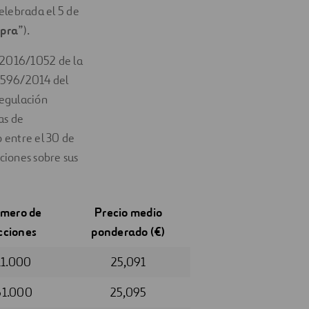
elebrada el 5 de
pra
”).
) 2016/1052 de la
º 596/2014 del
regulación
as de
 entre el 30 de
aciones sobre sus
mero de
Precio medio
cciones
ponderado (€)
11.000
25,091
61.000
25,095