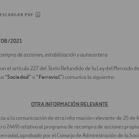
ESCARGAR PDF
6/08/2021
ompra de acciones, estabilización y autocartera
n el artículo 227 del Texto Refundido de la Ley del Mercado de
la “
Sociedad
” o “
Ferrovial
”) comunica la siguiente:
OTRA INFORMACIÓN RELEVANTE
ia a la comunicación de otra información relevante de 25 de 
ro 7.449) relativa al programa de recompra de acciones propias
 Ferrovial, aprobado por el Consejo de Administración de la So