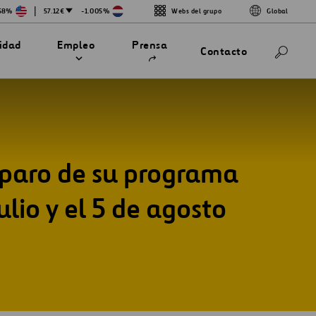
|
458%
57.12€
-1.005%
Webs del grupo
Global
Abrir
lidad
Empleo
Prensa
Contacto
en
una
nueva
pestaña
mparo de su programa
lio y el 5 de agosto