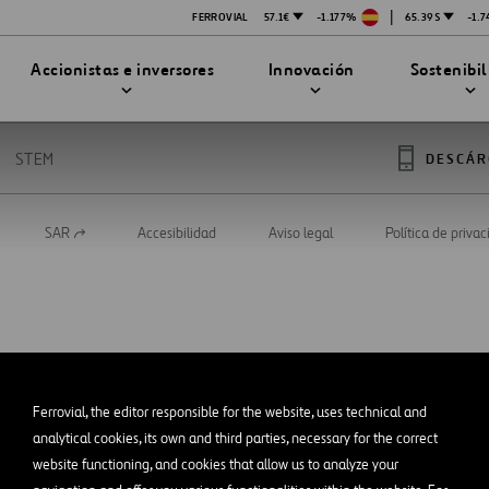
|
FERROVIAL
57.1€
-1.177%
65.39$
-1.
Accionistas e inversores
Innovación
Sostenibi
STEM
DESCÁR
SAR
Accesibilidad
Aviso legal
Política de priva
Abrir
TRATEGIA DE INNOVACIÓN
DAD
en
MPAÑÍA
una
nueva
PRESENTACIONES
enibilidad
Innovación en seguridad
pestaña
Tecnologías
bilidad
stración
STEM
Ferrovial, the editor responsible for the website, uses technical and
ón
analytical cookies, its own and third parties, necessary for the correct
Proyectos Financiados
website functioning, and cookies that allow us to analyze your