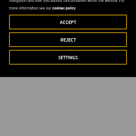
navigation and offer you various functionalities within the website. For
cookies policy
more information see our
.
ACCEPT
REJECT
SETTINGS