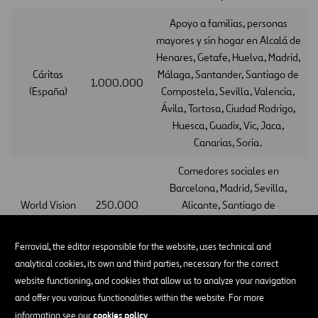
Apoyo a familias, personas
mayores y sin hogar en Alcalá de
Henares, Getafe, Huelva, Madrid,
Cáritas
Málaga, Santander, Santiago de
1.000.000
(España)
Compostela, Sevilla, Valencia,
Ávila, Tortosa, Ciudad Rodrigo,
Huesca, Guadix, Vic, Jaca,
Canarias, Soria.
Comedores sociales en
Barcelona, Madrid, Sevilla,
World Vision
250.000
Alicante, Santiago de
Compostela, Santander,
Granada, Mieres.
Ferrovial, the editor responsible for the website, uses technical and
analytical cookies, its own and third parties, necessary for the correct
CESAL-
Menús diarios en los Distritos de
website functioning, and cookies that allow us to analyze your navigation
Ayuntamiento
300.000
Villaverde y La Latina
and offer you various functionalities within the website. For more
de Madrid
cookies policy
information see our
.