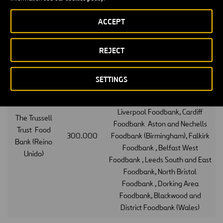
Fundación
Colegio de
Apoyo a colegiados afectados
ACCEPT
10.000
Caminos
por COVID-19
(España)
REJECT
Bancos de alimentos de Vauxhall
Foodbank (London), Glasgow NW
SETTINGS
Foodbank, Burngreave
Foodbank(Sheffield), South
Liverpool Foodbank, Cardiff
The Trussell
Foodbank Aston and Nechells
Trust Food
300.000
Foodbank (Birmingham), Falkirk
Bank (Reino
Foodbank , Belfast West
Unido)
Foodbank , Leeds South and East
Foodbank, North Bristol
Foodbank , Dorking Area
Foodbank, Blackwood and
District Foodbank (Wales)