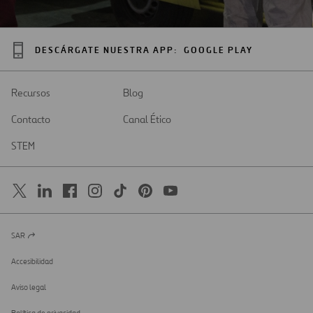
DESCÁRGATE NUESTRA APP:
GOOGLE PLAY
Recursos
Blog
Contacto
Canal Ético
STEM
SAR
Abrir
en
una
Accesibilidad
nueva
pestaña
Aviso legal
Política de privacidad