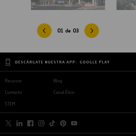
01
de
03
DESCÁRGATE NUESTRA APP:
GOOGLE PLAY
Recursos
Blog
Contacto
Canal Ético
STEM