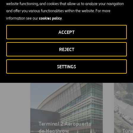
website functioning, and cookies that allow us to analyze your navigation
and offer you various functionalities within the website. For more
VER TODO
cookies policy
information see our
.
ACCEPT
REJECT
SETTINGS
Terminal 2 Aeropuerto
de Heathrow
Túne