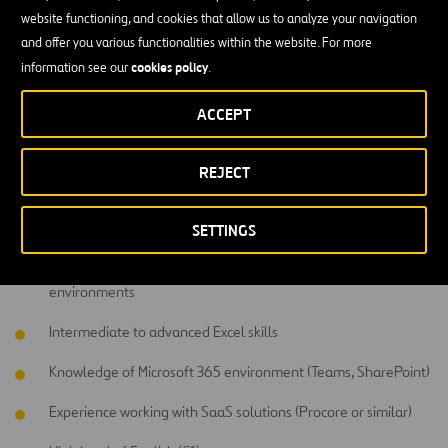
Document processes, user guides and internal procedures to
website functioning, and cookies that allow us to analyze your navigation
facilitate understanding, consistency and adoption.
and offer you various functionalities within the website. For more
cookies policy
information see our
.
Support senior team members with coordination, follow-up and
implementation activities related to digitalization initiatives.
ACCEPT
Qualifications
REJECT
University degree in Engineering (Industrial, Energy, Civil,
Architecture or similar), or Business Administration or related
fields
SETTINGS
Strong interest in digitalization, processes and project
environments
Intermediate to advanced Excel skills
Knowledge of Microsoft 365 environment (Teams, SharePoint)
Experience working with SaaS solutions (Procore or similar)