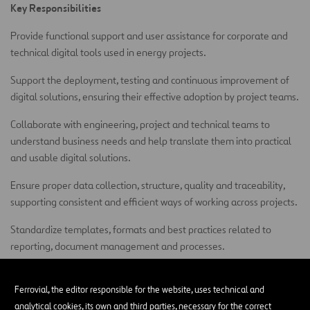
Key Responsibilities
Provide functional support and user assistance for corporate and
technical digital tools used in energy projects.
Support the deployment, testing and continuous improvement of
digital solutions, ensuring their effective adoption by project teams.
Collaborate with engineering, project and technical teams to
understand business needs and help translate them into practical
and usable digital solutions.
Ensure proper data collection, structure, quality and traceability,
supporting consistent and efficient ways of working across projects.
Standardize templates, formats and best practices related to
reporting, document management and processes.
Prepare basic reports and support project and digitalization follow-
up activities.
Ferrovial, the editor responsible for the website, uses technical and
analytical cookies, its own and third parties, necessary for the correct