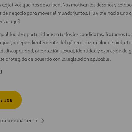
s adjetivos que nos describen. Nos motivan los desafíos y cola
 de negocio para mover el mundo juntos. ¡Tu viaje hacia una 
enza aquí!
igualdad de oportunidades a todos los candidatos. Tratamos tod
igual, independientemente del género, raza, color de piel, etni
d, discapacidad, orientación sexual, identidad y expresión de g
ase protegida de acuerdo con la legislación aplicable.
l
IS JOB
JOB OPPORTUNITY