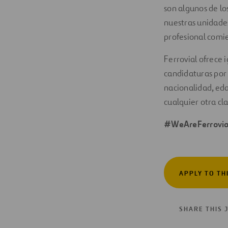
son algunos de lo
nuestras unidades
profesional comi
Ferrovial ofrece 
candidaturas por 
nacionalidad, eda
cualquier otra cl
#WeAreFerrovia
APPLY TO TH
SHARE THIS 