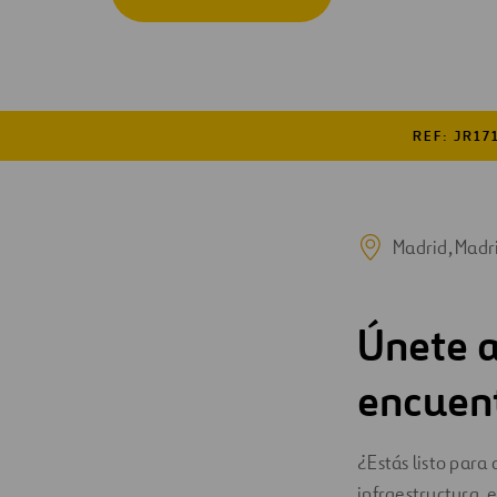
Digitalization
Automation
Engineering
REF: JR17
Madrid, Madri
Únete a
encuent
¿Estás listo para
infraestructura, 