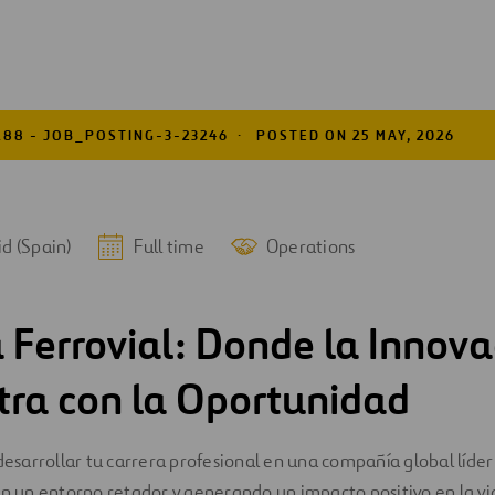
188 - JOB_POSTING-3-23246
POSTED ON 25 MAY, 2026
d (Spain)
Full time
Operations
 Ferrovial: Donde la Innova
ra con la Oportunidad
 desarrollar tu carrera profesional en una compañía global líder
en un entorno retador y generando un impacto positivo en la vi