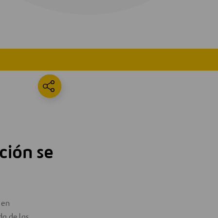
ción se
 en
da de las