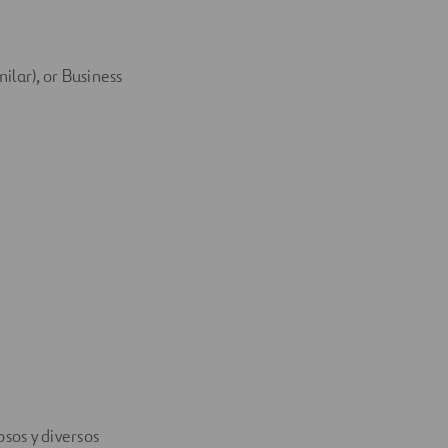
milar), or Business
sos y diversos