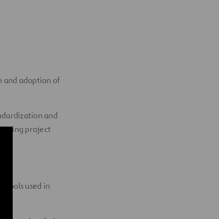
on and adoption of
andardization and
porting project
l tools used in