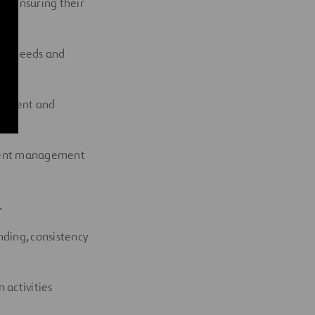
s, ensuring their
ess needs and
nsistent and
ument management
.
nding, consistency
activities