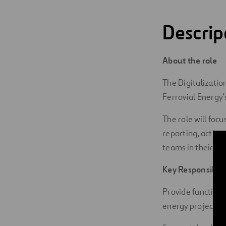
Descripc
About the role
The Digitalizatio
Ferrovial Energy’s
The role will focu
reporting, acting
teams in their da
Key Responsibilit
Provide functiona
energy projects.