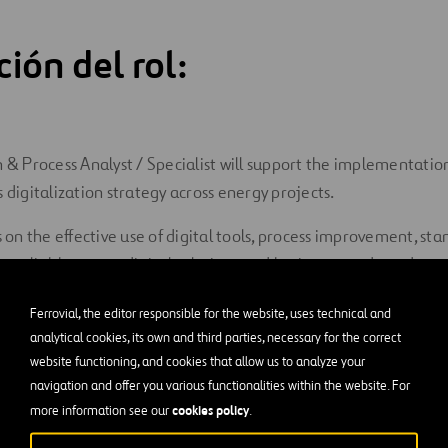
ión del rol:
n & Process Analyst / Specialist will support the implementati
 digitalization strategy across energy projects.
s on the effective use of digital tools, process improvement, st
 as a link between digital solutions and business needs, and sup
y-to-day use of these tools.
Ferrovial, the editor responsible for the website, uses technical and
ies
analytical cookies, its own and third parties, necessary for the correct
website functioning, and cookies that allow us to analyze your
l support and user assistance for corporate and technical digita
navigation and offer you various functionalities within the website. For
cookies policy
more information see our
.