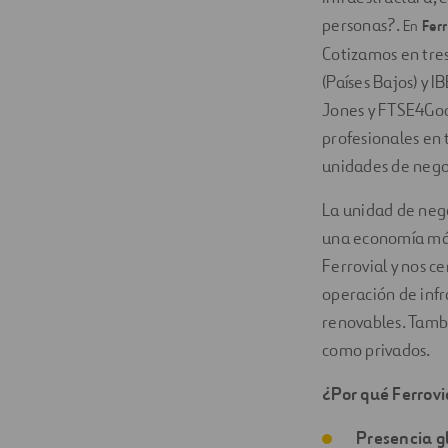
personas?.
En
Ferr
Cotizamos en tres
(Países Bajos) y 
Jones y FTSE4Goo
profesionales en 
unidades de negoc
La unidad de neg
una economía más 
Ferrovial y nos c
operación de inf
renovables. Tambi
como privados.
¿Por qué Ferrovi
Presencia gl