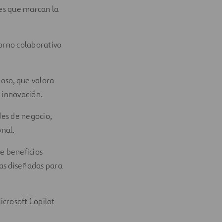
tes que marcan la
orno colaborativo
oso, que valora
n innovación.
des de negocio,
onal.
e beneficios
vas diseñadas para
crosoft Copilot