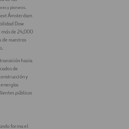
es y pioneros.
ronext Ámsterdam
ibilidad Dow
e más de 24,000
s de nuestras
a.
transición hacia
rcados de
construcción y
 energías
lientes públicos
ando forma el