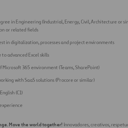
gree in Engineering (Industrial, Energy, Civil, Architecture or si
n or related fields
est in digitalization, processes and project environments
 to advanced Excel skills
 Microsoft 365 environment (Teams, SharePoint)
orking with SaaS solutions (Procore or similar)
 English (C1)
 experience
nge. Move the world together!
Innovadores, creativos, respetuo