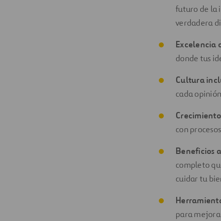
futuro de la
verdadera di
Excelencia 
donde tus id
Cultura inc
cada opinión
Crecimiento
con procesos
Beneficios a
completo que
cuidar tu bie
Herramienta
para mejorar