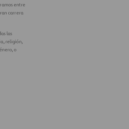
boramos entre
gran carrera
as las
a, religión,
énero, o