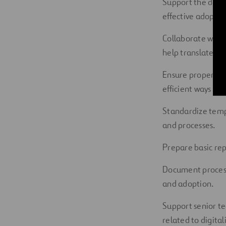
Support the deplo
effective adoptio
Collaborate with 
help translate the
Ensure proper dat
efficient ways of 
Standardize temp
and processes.
Prepare basic rep
Document processe
and adoption.
Support senior t
related to digitali