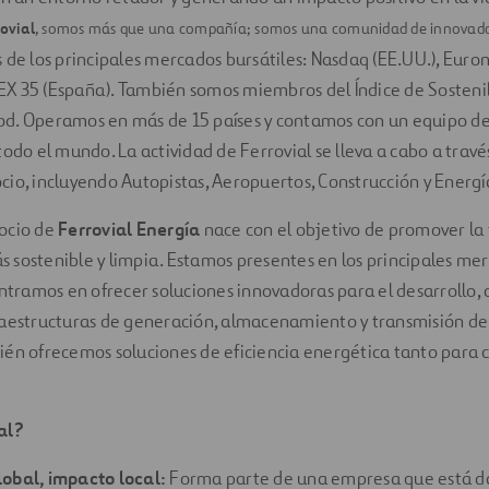
ovial
, somos más que una compañía; somos una comunidad de innovador
 de los principales mercados bursátiles: Nasdaq (EE.UU.), Eu
IBEX 35 (España). También somos miembros del Índice de Sosten
d. Operamos en más de 15 países y contamos con un equipo d
todo el mundo. La actividad de Ferrovial se lleva a cabo a travé
io, incluyendo Autopistas, Aeropuertos, Construcción y Energí
ocio de
Ferrovial Energía
nace con el objetivo de promover la 
sostenible y limpia. Estamos presentes en los principales me
entramos en ofrecer soluciones innovadoras para el desarrollo, 
raestructuras de generación, almacenamiento y transmisión de
én ofrecemos soluciones de eficiencia energética tanto para c
al?
obal, impacto local:
Forma parte de una empresa que está d