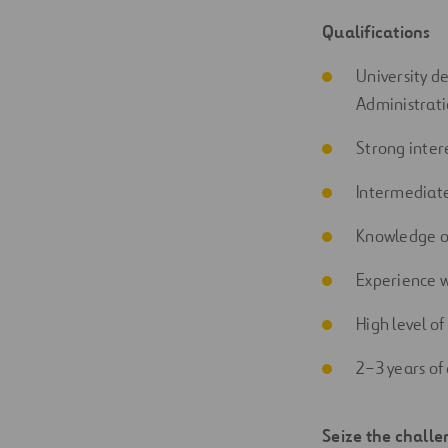
Qualifications
University de
Administratio
Strong inter
Intermediate
Knowledge of
Experience w
High level of
2–3 years of
Seize the challe