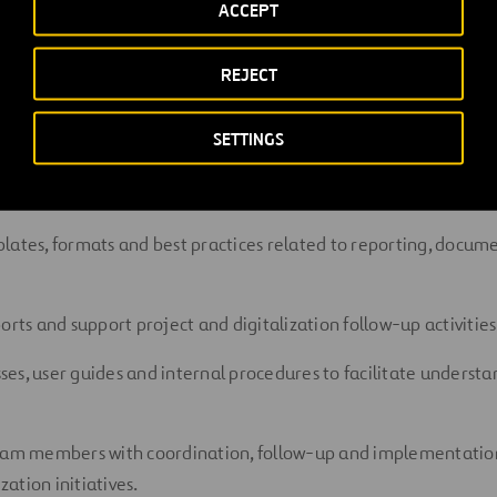
yment, testing and continuous improvement of digital solution
ACCEPT
n by project teams.
REJECT
engineering, project and technical teams to understand busin
m into practical and usable digital solutions.
SETTINGS
a collection, structure, quality and traceability, supporting co
working across projects.
lates, formats and best practices related to reporting, doc
orts and support project and digitalization follow-up activities
s, user guides and internal procedures to facilitate understa
eam members with coordination, follow-up and implementation 
zation initiatives.