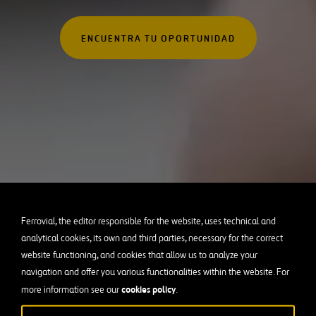
ados
Australia
Canadá
ENCUENTRA TU OPORTUNIDAD
con experiencia
Chile
España
Estados Unidos
Francia
Irlanda
Perú
Polonia
Ferrovial, the editor responsible for the website, uses technical and
analytical cookies, its own and third parties, necessary for the correct
Portugal
website functioning, and cookies that allow us to analyze your
Puerto Rico
navigation and offer you various functionalities within the website. For
cookies policy
more information see our
.
Reino Unido