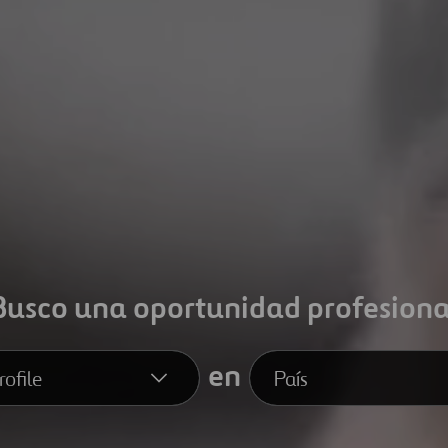
Busco una oportunidad profesiona
en
ofile
País
ile
País