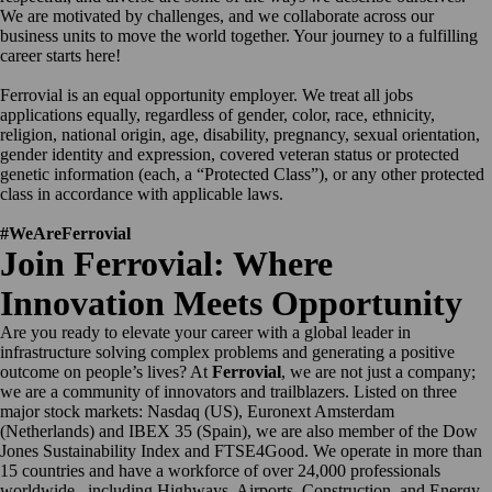
We are motivated by challenges, and we collaborate across our
business units to move the world together. Your journey to a fulfilling
career starts here!
Ferrovial is an equal opportunity employer.
We treat all jobs
applications equally, regardless of gender, color, race, ethnicity,
religion, national origin, age, disability, pregnancy, sexual orientation,
gender identity and expression, covered veteran status or protected
genetic information (each, a
“
Protected Class
”
), or any other protected
class in accordance with applicable laws.
#WeAreFerrovial
Join Ferrovial: Where
Innovation Meets Opportunity
Are you ready to elevate your career with a global leader in
infrastructure solving complex problems and generating a positive
outcome on people’s lives? At
Ferrovial
, we are not just a company;
we are a community of innovators and trailblazers. Listed on three
major stock markets: Nasdaq (US), Euronext Amsterdam
(Netherlands) and IBEX 35 (Spain), we are also member of the Dow
Jones Sustainability Index and FTSE4Good. We operate in more than
15 countries and have a workforce of over 24,000 professionals
worldwide., including Highways, Airports, Construction, and Energy.