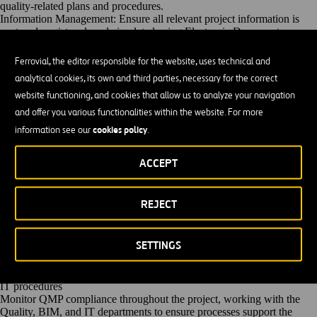
quality-related plans and procedures.
Information Management: Ensure all relevant project information is
captured, registered, and circulated using Electronic Document
Management Systems (EDMS) and BIM 3D models
Digital Implementation: Lead the implementation and management
Ferrovial, the editor responsible for the website, uses technical and
of digital processes across projects, ensuring compliance with industry
analytical cookies, its own and third parties, necessary for the correct
standards and best practices
website functioning, and cookies that allow us to analyze your navigation
Software and IT Setup: Oversee the setup and maintenance of software
systems and IT infrastructure to support project information
and offer you various functionalities within the website. For more
management
cookies policy
information see our
.
Reporting and Analytics: Develop and maintain reporting systems
using tools such as Power BI to provide insights across various
disciplines
ACCEPT
Team Supervision: Supervise and manage document control,
IT, BIM and other information management staff
Travel between project site offices as required
REJECT
To manage, communicate, promote and enforce
the Client Requirements for Quality, BIM and IT management in line
with FC’s Management System
SETTINGS
Take the lead role in facilitating and conducting Quality sessions with
Project Management and Work Packages teams, including suppliers
Advise and guide the Project Management team on Quality, BIM, and
IT procedures
Monitor QMP compliance throughout the project, working with the
Quality, BIM, and IT departments to ensure processes support the