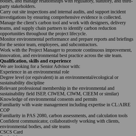
bodies, and manage relationships with regulatory, statutory, and third-
party stakeholders.
Carry out site inspections and internal audits, and support incident
investigations by ensuring comprehensive evidence is collected.
Manage the client’s carbon tool and work with designers, delivery
teams, and supply chain partners to identify carbon reduction
opportunities throughout the project lifecycle.
Monitor environmental performance and prepare reports and briefings
for the senior team, employees, and subcontractors.
Work with the Project Manager to promote continuous improvement,
innovation, and environmental best practice across the site team.
Qualification, skills and experience
We are looking for a Senior Advisor with:
Experience in an environmental role
Degree level (or equivalent) in an environmental/ecological or
sustainability discipline
Relevant professional membership in the environmental and
sustainability field ISEP, CIWEM, CIWM, CIEEM or similar)
Knowledge of environmental consents and permits
Familiarity with waste management including expertise in CL:AIRE
COP
Familiarity in PAS 2080, carbon assessments, and calculation tools
Confident communicator, collaboratively working with clients,
environmental bodies, and site teams
CSCS Card