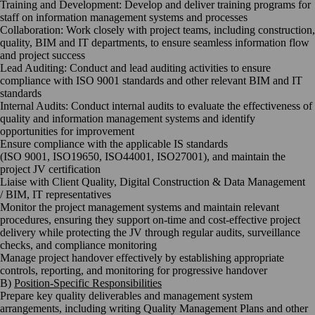
Training and Development: Develop and deliver training programs for
staff on information management systems and processes
Collaboration: Work closely with project teams, including construction,
quality, BIM and IT departments, to ensure seamless information flow
and project success
Lead Auditing: Conduct and lead auditing activities to ensure
compliance with ISO 9001 standards and other relevant BIM and IT
standards
Internal Audits: Conduct internal audits to evaluate the effectiveness of
quality and information management systems and identify
opportunities for improvement
Ensure compliance with the applicable IS standards
(ISO 9001, ISO19650, ISO44001, ISO27001), and maintain the
project JV certification
Liaise with Client Quality, Digital Construction & Data Management
/ BIM, IT representatives
Monitor the project management systems and maintain relevant
procedures, ensuring they support on-time and cost-effective project
delivery while protecting the JV through regular audits, surveillance
checks, and compliance monitoring
Manage project handover effectively by establishing appropriate
controls, reporting, and monitoring for progressive handover
B)
Position-Specific Responsibilities
Prepare key quality deliverables and management system
arrangements, including writing Quality Management Plans and other