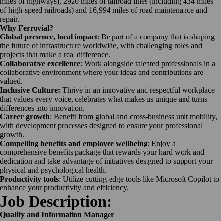
miles of highways), 2920 miles of railroad lines (including 434 miles
of high-speed railroads) and 16,994 miles of road maintenance and
repair.
Why Ferrovial?
Global presence, local impact
: Be part of a company that is shaping
the future of infrastructure worldwide, with challenging roles and
projects that make a real difference.
Collaborative excellence
: Work alongside talented professionals in a
collaborative environment where your ideas and contributions are
valued.
Inclusive Culture:
Thrive in an innovative and respectful workplace
that values every voice, celebrates what makes us unique and turns
differences into innovation.
Career growth
: Benefit from global and cross-business unit mobility,
with development processes designed to ensure your professional
growth.
Compelling benefits and employee wellbeing
: Enjoy a
comprehensive benefits package that rewards your hard work and
dedication and take advantage of initiatives designed to support your
physical and psychological health.
Productivity tools
: Utilize cutting-edge tools like Microsoft Copilot to
enhance your productivity and efficiency.
Job Description:
Quality and Information Manager