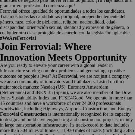
unidades de negocio para mover el mundo juntos. ¡Tu viaje hacia una
gran carrera profesional comienza aquí!
Ferrovial ofrece igualdad de oportunidades a todos los candidatos.
Tratamos todas las candidaturas por igual, independientemente del
género, raza, color de piel, etnia, religión, nacionalidad, edad,
discapacidad, orientación sexual, identidad y expresión de género, o
cualquier otra clase protegida de acuerdo con la legislación aplicable.
#WeAreFerrovial
Join Ferrovial: Where
Innovation Meets Opportunity
Are you ready to elevate your career with a global leader in
infrastructure solving complex problems and generating a positive
outcome on people’s lives? At
Ferrovial
, we are not just a company;
we are a community of innovators and trailblazers. Listed on three
major stock markets: Nasdaq (US), Euronext Amsterdam
(Netherlands) and IBEX 35 (Spain), we are also member of the Dow
Jones Sustainability Index and FTSE4Good. We operate in more than
15 countries and have a workforce of over 24,000 professionals
worldwide., including Highways, Airports, Construction, and Energy.
Ferrovial Construction
is internationally recognized for its capacity
to design and build civil engineering and construction projects, mainly
in large transportation infrastructure. Its track-record to date includes
more than 304 miles of tunnels, 11,930 miles of roads (including 2,485