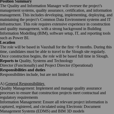
Position Summary
The Quality and Information Manager will oversee the project’s
management systems, quality assurance, certification, and information
management. This includes developing, implementing, deploying, and
maintaining the project’s Common Data Environment systems and IT
infrastructure. This role requires extensive experience in construction
and quality management, with a strong background in Building
Information Modelling (BIM), software setup, IT, and reporting tools
such as Power BI.
Location
The role will be based in Vauxhall for the first ~9 months. During this
time, candidates must be able to travel to the Slough site regularly.
Once construction begins, the role will be based full time in Slough.
Reports to
Quality, Systems and Technology
Director (Functionally) and Project Director (Operational)
Responsibilities and duties
Responsibilities include, but are not limited to:
A)
General Responsibilities
Quality Management: Implement and manage quality assurance
processes to ensure that construction projects meet contractual and
regulatory requirements
Information Management: Ensure all relevant project information is
captured, registered, and circulated using Electronic Document
Management Systems (EDMS) and BIM 3D models