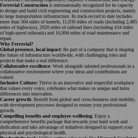
Ferrovial Construction
is internationally recognized for its capacity
to design and build civil engineering and construction projects, mainly
in large transportation infrastructure. Its track-record to date includes
more than 304 miles of tunnels, 11,930 miles of roads (including 2,485
miles of highways), 2920 miles of railroad lines (including 434 miles
of high-speed railroads) and 16,994 miles of road maintenance and
repair.
Why Ferrovial?
Global presence, local impact
: Be part of a company that is shaping
the future of infrastructure worldwide, with challenging roles and
projects that make a real difference.
Collaborative excellence
: Work alongside talented professionals in a
collaborative environment where your ideas and contributions are
valued.
Inclusive Culture:
Thrive in an innovative and respectful workplace
that values every voice, celebrates what makes us unique and turns
differences into innovation.
Career growth
: Benefit from global and cross-business unit mobility,
with development processes designed to ensure your professional
growth.
Compelling benefits and employee wellbeing
: Enjoy a
comprehensive benefits package that rewards your hard work and
dedication and take advantage of initiatives designed to support your
physical and psychological health.