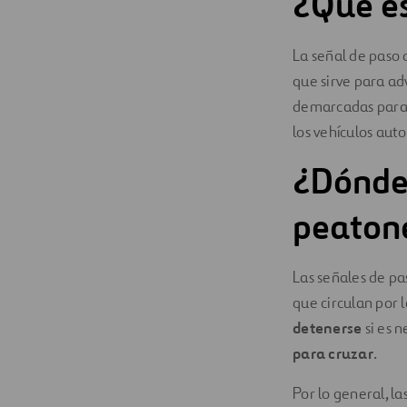
¿Qué es
Digitalización
La señal de paso
Automatización
que sirve para ad
demarcadas para
Ingeniería
los vehículos auto
¿Dónde 
peaton
Las señales de pa
que circulan por l
detenerse
si es 
para cruzar
.
Por lo general, la