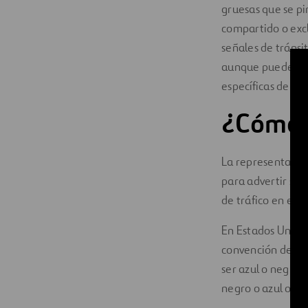
gruesas que se pi
compartido o excl
señales de tránsi
aunque puede vari
específicas de ca
¿Cómo e
La representació
para advertir sob
de tráfico en el 
En Estados Unidos
convención de señ
ser azul o negro 
negro o azul oscu