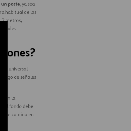
 un poste
, ya sea
ura habitual de las
2.2 metros,
esidades
atones?
ante universal
 código de señales
Según la
a, el fondo debe
ona que camina en