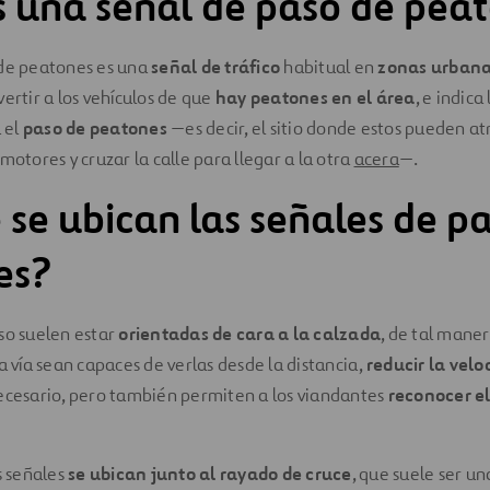
 una señal de paso de pea
 de peatones es una
señal de tráfico
habitual en
zonas urbana
vertir a los vehículos de que
hay peatones en el área
, e indica
 el
paso de peatones
—es decir, el sitio donde estos pueden at
motores y cruzar la calle para llegar a la otra
acera
—.
se ubican las señales de p
es?
so suelen estar
orientadas de cara a la calzada
, de tal mane
a vía sean capaces de verlas desde la distancia,
reducir la velo
necesario, pero también permiten a los viandantes
reconocer el
s señales
se ubican junto al rayado de cruce
, que suele ser un