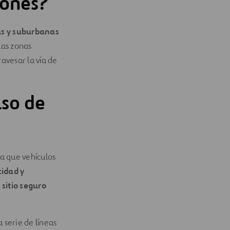
tones?
s y suburbanas
 las zonas
ravesar la vía de
aso de
ra que vehículos
cidad y
 sitio seguro
a serie de líneas