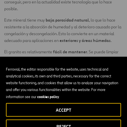
conseguir, pero en la actualidad existe tecnología que lo hace
posible.
baja porosidad natural
Este mineral tiene muy
, lo que lo hace
resistente a la absorción de humedad y al deterioro causado por la
congelación y descongelación. Esto lo convierte en un material
exteriores y áreas húmedas
adecuado para aplicaciones en
.
fácil de mantener
El granito es relativamente
. Se puede limpiar
con agua y jabón suave. Es recomendable aplicar un sellado
periódicamente para proteger su acabado. La frecuencia del
Ferrovial, the editor responsible for the website, uses technical and
sellado puede variar mucho dependiendo de la propia composición
analytical cookies, its own and third parties, necessary for the correct
del granito y las condiciones a las que esté expuesto, pero se trata
website functioning, and cookies that allow us to analyze your navigation
de un tratamiento sencillo y que puede durar años.
and offer you various functionalities within the website. For more
¿Cuáles son los usos más frecuentes del
cookies policy
information see our
.
granito en construcción?
ACCEPT
piedra de dimensión
El granito se puede usar como
o como
baldosa de revestimiento
en construcciones muy diversas.
REJECT