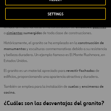
Debido a su capacidad impermeable, es ideal y frecuente para la
SETTINGS
espigones o rompeolas
construcción de
que estarán expuestos a la
erosión constante del agua por largo tiempo. Esta misma cualidad
embalses
puentes
lo hace un material ideal en la construcción de
,
cimientos
sumergidos
o
de toda clase de construcciones.
construcción de
Históricamente, el granito se ha empleado en la
monumentos
y esculturas conmemorativas debido a su resistencia
y belleza duradera. Un ejemplo famoso es El Monte Rushmore, en
Estados Unidos.
revestir fachadas
El granito es un material apreciado para
de
edificios, proporcionando una apariencia atractiva y duradera.
suelos
encimeras de
También se emplea para la instalación de
y
cocina
.
¿Cuáles son las desventajas del granito?