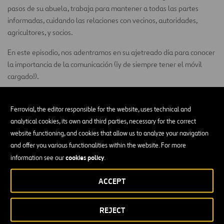
pasos de su abuela, trabaja para mantener a todas las partes
informadas, cuidando las relaciones con vecinos, autoridades,
agricultores, y socios.
En este episodio, nos adentramos en su ajetreado día para conocer
la importancia de la comunicación (¡y de siempre tener el móvil
cargado!).
Ferrovial, the editor responsible for the website, uses technical and
Episodio 3
analytical cookies, its own and third parties, necessary for the correct
website functioning, and cookies that allow us to analyze your navigation
and offer you various functionalities within the website. For more
cookies policy
information see our
.
ACCEPT
REJECT