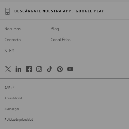
DESCÁRGATE NUESTRA APP:
GOOGLE PLAY
Recursos
Blog
Contacto
Canal Ético
STEM
SAR
Abrir
en
una
Accesibilidad
nueva
pestaña
Aviso legal
Política de privacidad