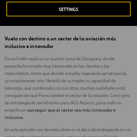
SETTINGS
Vuelo con destino a un sector de la aviación más
inclusivo e innovador
Fiona Smith nació en un pueblo cerca de Glasgow y, desde
pequeña ha estado muy interesada en las ciencias y las
matemáticas, tanto que decidió estudiar ingeniería aeroespacial,
un emocionante reto. Heredó de su madre su capacidad de
liderazgo, que combinada con sus otras muchas cualidades está
consiguiendo que Fiona cambie el sector de la aviación. Como jefa
de estrategia de aeródromos para AGS Airports, pone todo su
conseguir que el sector sea más innovador e
empeño en
inclusivo.
En este episodio nos desvela cómo es el día a día trabajando en un
aeropuerto y cómo hace que el sector evolucione en Escocia.