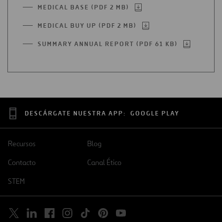
EN
MEDICAL BASE (PDF 2 MB)
ABRIR
UNA
EN
NUEVA
MEDICAL BUY UP (PDF 2 MB)
ABRIR
UNA
PESTAÑA
EN
NUEVA
SUMMARY ANNUAL REPORT (PDF 61 KB)
ABRIR
UNA
PESTAÑA
EN
NUEVA
UNA
PESTAÑA
NUEVA
PESTAÑA
DESCÁRGATE NUESTRA APP:
GOOGLE PLAY
Recursos
Blog
Contacto
Canal Ético
STEM