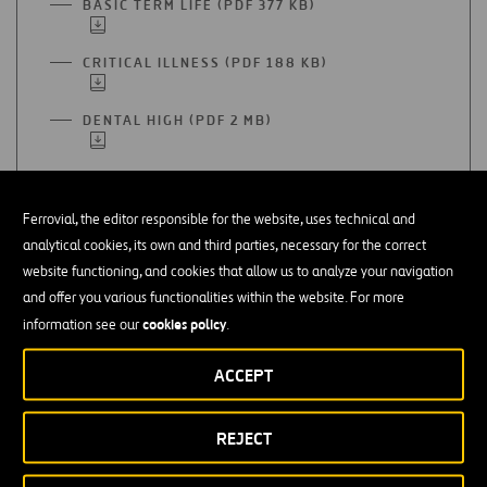
BASIC TERM LIFE (PDF 377 KB)
ABRIR
NUEVA
EN
PESTAÑA
UNA
CRITICAL ILLNESS (PDF 188 KB)
ABRIR
NUEVA
EN
PESTAÑA
UNA
DENTAL HIGH (PDF 2 MB)
ABRIR
NUEVA
EN
PESTAÑA
UNA
DENTAL LOW (PDF 2 MB)
ABRIR
NUEVA
EN
PESTAÑA
Ferrovial, the editor responsible for the website, uses technical and
UNA
FSA (BLUEBONNET) (PDF 214 KB)
ABRIR
analytical cookies, its own and third parties, necessary for the correct
NUEVA
EN
PESTAÑA
website functioning, and cookies that allow us to analyze your navigation
UNA
FSA (NTI) (PDF 214 KB)
ABRIR
and offer you various functionalities within the website. For more
NUEVA
EN
cookies policy
information see our
.
PESTAÑA
UNA
FSA (TRINITY) (PDF 214 KB)
ABRIR
NUEVA
ACCEPT
EN
PESTAÑA
UNA
FSA (WEBBER) (PDF 204 KB)
ABRIR
NUEVA
EN
REJECT
PESTAÑA
UNA
HEALTH HSA (PDF 3 MB)
ABRIR
NUEVA