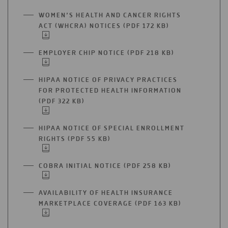
WOMEN’S HEALTH AND CANCER RIGHTS
ACT (WHCRA) NOTICES (PDF 172 KB)
ABRIR
EN
UNA
EMPLOYER CHIP NOTICE (PDF 218 KB)
ABRIR
NUEVA
EN
PESTAÑA
UNA
HIPAA NOTICE OF PRIVACY PRACTICES
NUEVA
FOR PROTECTED HEALTH INFORMATION
PESTAÑA
(PDF 322 KB)
ABRIR
EN
UNA
HIPAA NOTICE OF SPECIAL ENROLLMENT
NUEVA
RIGHTS (PDF 55 KB)
ABRIR
PESTAÑA
EN
UNA
COBRA INITIAL NOTICE (PDF 258 KB)
ABRIR
NUEVA
EN
PESTAÑA
UNA
AVAILABILITY OF HEALTH INSURANCE
NUEVA
MARKETPLACE COVERAGE (PDF 163 KB)
ABRIR
PESTAÑA
EN
UNA