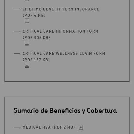
EN
PESTAÑA
UNA
LIFETIME BENEFIT TERM INSURANCE
NUEVA
(PDF 4 MB)
ABRIR
PESTAÑA
EN
UNA
CRITICAL CARE INFORMATION FORM
NUEVA
(PDF 302 KB)
ABRIR
PESTAÑA
EN
UNA
CRITICAL CARE WELLNESS CLAIM FORM
NUEVA
(PDF 157 KB)
ABRIR
PESTAÑA
EN
UNA
NUEVA
PESTAÑA
Sumario de Beneficios y Cobertura
MEDICAL HSA (PDF 2 MB)
ABRIR