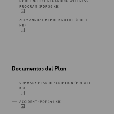
MODEL NOTICE REGARDING WELLNESS
NUEVA
PROGRAM (PDF 36 KB)
ABRIR
PESTAÑA
EN
UNA
2019 ANNUAL MEMBER NOTICE (PDF 1
NUEVA
MB)
ABRIR
PESTAÑA
EN
UNA
NUEVA
PESTAÑA
Documentos del Plan
SUMMARY PLAN DESCRIPTION (PDF 641
KB)
ABRIR
EN
UNA
ACCIDENT (PDF 144 KB)
ABRIR
NUEVA
EN
PESTAÑA
UNA