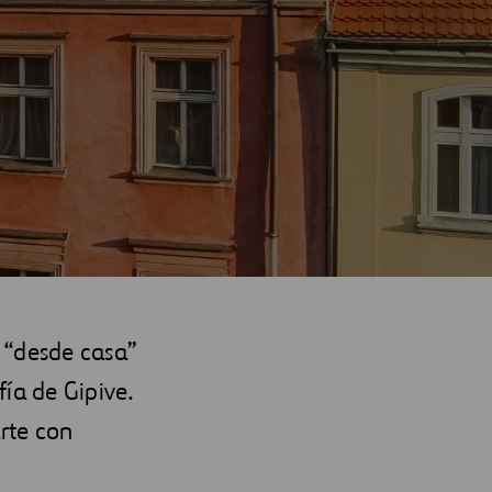
 “desde casa”
ía de Gipive.
arte con