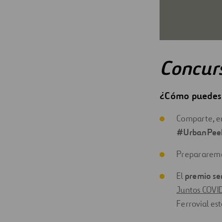
Concurs
¿Cómo puedes 
Comparte, e
#UrbanPee
Prepararem
El
premio se
Juntos COVI
Ferrovial es