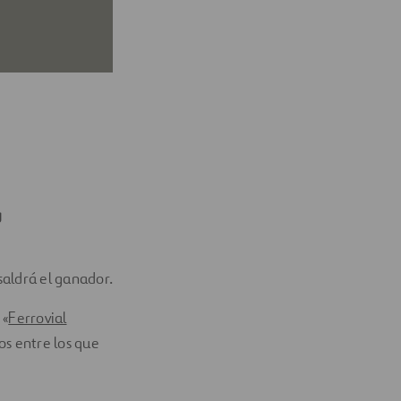
g
saldrá el ganador.
 «
Ferrovial
os entre los que