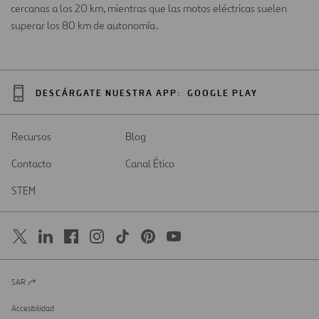
cercanas a los 20 km, mientras que las motos eléctricas suelen
superar los 80 km de autonomía.
DESCÁRGATE NUESTRA APP:
GOOGLE PLAY
Recursos
Blog
Contacto
Canal Ético
STEM
SAR
Abrir
en
una
Accesibilidad
nueva