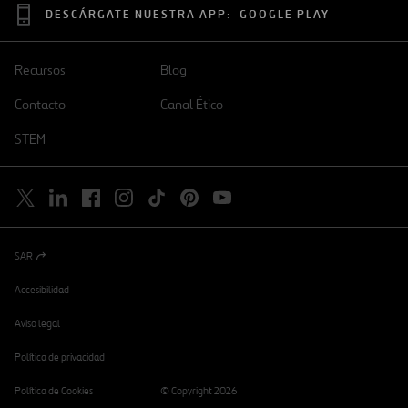
DESCÁRGATE NUESTRA APP:
GOOGLE PLAY
Recursos
Blog
Contacto
Canal Ético
STEM
SAR
Abrir
en
una
Accesibilidad
nueva
pestaña
Aviso legal
Política de privacidad
Política de Cookies
© Copyright 2026