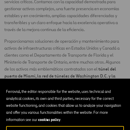
servicios críticos. Contamos con la capacidad demostrada para
gestionar activos complejos, una fuerte presencia en economías
estables y en crecimiento, amplias capacidades diferenciadas y
transferibles y un claro enfoque hacia la excelencia operativa a
través de la mejora continua de la eficiencia.
Proporcionamos soluciones de operación y mantenimiento para
activos de infraestructuras críticas en Estados Unidos y Canadá a
clientes como el Departamento de Transporte de Florida y el
Ministerio de Transporte de Ontario, entre muchos otros. Algunos
túnel del
de los activos más emblemáticos contratados son el
puerto de Miami, la red de túneles de Washington D.C. y la
autopista Presidio Parkway de San Francisco
.
Ferrovial, the editor responsible for the website, uses technical and
Los servicios prestados son muy variados, desde la inspección y el
analytical cookies, its own and third parties, necessary for the correct
mantenimiento de carreteras, túneles y puentes, tanto fijos como
website functioning, and cookies that allow us to analyze your navigation
móviles, hasta la respuesta a emergencias y la vialidad invernal. En
and offer you various functionalities within the website. For more
todas nuestras líneas de servicio, nuestros objetivos siguen siendo
cookies policy
information see our
.
los mismos: maximizar los ciclos de vida de los activos y garantizar
la seguridad pública.