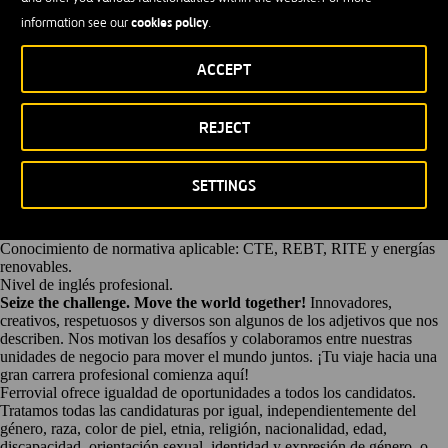
(AT/BT), de climatización y calefacción de grandes infraestructuras,
cookies policy
information see our
.
alumbrado público y fotovoltaica de autoconsumo.
PRINCIPALES RESPONSABILIDADES:
ACCEPT
Gestión económica de los recursos técnicos, energéticos y humanos
asociados al contrato.
Coordinación y supervisión del equipo técnico vinculado al servicio.
Optimización energética con enfoque en la eficiencia.
REJECT
Interlocución directa con clientes y proveedores.
REQUISITOS:
Titulación en Ingeniería Industrial o equivalente.
SETTINGS
Experiencia de 3-5 años en funciones similares.
Formación técnica en instalaciones eléctricas, térmicas, frigoríficas y de
climatización.
Conocimiento de normativa aplicable: CTE, REBT, RITE y energías
renovables.
Nivel de inglés profesional.
Seize the challenge. Move the world together!
Innovadores,
creativos, respetuosos y diversos son algunos de los adjetivos que nos
describen. Nos motivan los desafíos y colaboramos entre nuestras
unidades de negocio para mover el mundo juntos. ¡Tu viaje hacia una
gran carrera profesional comienza aquí!
Ferrovial ofrece igualdad de oportunidades a todos los candidatos.
Tratamos todas las candidaturas por igual, independientemente del
género, raza, color de piel, etnia, religión, nacionalidad, edad,
discapacidad, orientación sexual, identidad y expresión de género, o