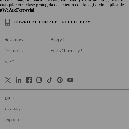
cualquier otra clase protegida de acuerdo con la legislación aplicable.
#WeAreFerrovial
DOWNLOAD OUR APP:
GOOGLE PLAY
Resources
Blog
Open
in
Contact us
Ethics Channel
a
Open
new
in
STEM
tab
a
new
tab
SAR
Open
in
a
Accessibility
new
tab
Legal notice