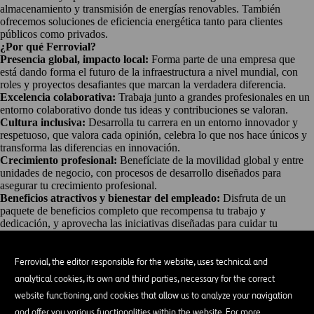
almacenamiento y transmisión de energías renovables. También
ofrecemos soluciones de eficiencia energética tanto para clientes
públicos como privados.
¿Por qué Ferrovial?
Presencia global, impacto local:
Forma parte de una empresa que
está dando forma el futuro de la infraestructura a nivel mundial, con
roles y proyectos desafiantes que marcan la verdadera diferencia.
Excelencia colaborativa:
Trabaja junto a grandes profesionales en un
entorno colaborativo donde tus ideas y contribuciones se valoran.
Cultura inclusiva:
Desarrolla tu carrera en un entorno innovador y
respetuoso, que valora cada opinión, celebra lo que nos hace únicos y
transforma las diferencias en innovación.
Crecimiento profesional:
Benefíciate de la movilidad global y entre
unidades de negocio, con procesos de desarrollo diseñados para
asegurar tu crecimiento profesional.
Beneficios atractivos y bienestar del empleado:
Disfruta de un
paquete de beneficios completo que recompensa tu trabajo y
dedicación, y aprovecha las iniciativas diseñadas para cuidar tu
bienestar físico y mental.
Herramientas de productividad:
Utiliza herramientas innovadoras
como Microsoft Copilot para mejorar tu productividad y eficiencia.
Ferrovial, the editor responsible for the website, uses technical and
Descripción del rol:
analytical cookies, its own and third parties, necessary for the correct
website functioning, and cookies that allow us to analyze your navigation
SOBRE EL PUESTO
Gestión técnica para el mantenimiento de instalaciones eléctricas
and offer you various functionalities within the website. For more